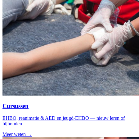
Cursussen
EHBO, reanimatie & AED en jeugd-EHBO — nieuw leren of
bijhouden.
Meer weten →