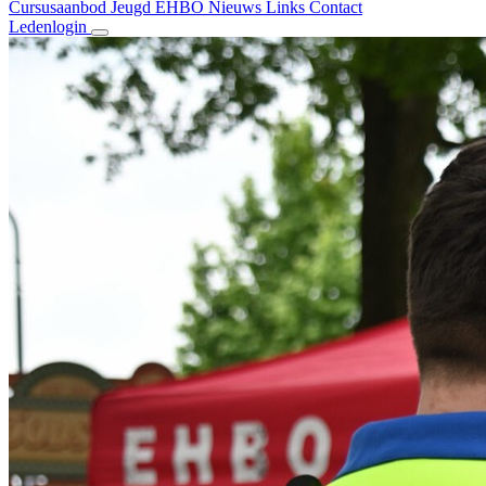
Cursusaanbod
Jeugd EHBO
Nieuws
Links
Contact
Ledenlogin