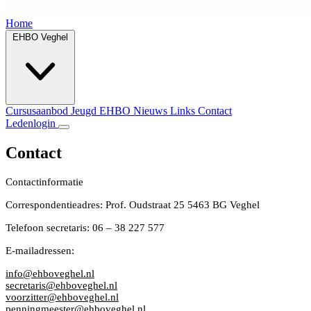
Home
EHBO Veghel
Cursusaanbod
Jeugd EHBO
Nieuws
Links
Contact
Ledenlogin
Contact
Contactinformatie
Correspondentieadres:
Prof. Oudstraat 25 5463 BG Veghel
Telefoon secretaris:
06 – 38 227 577
E-mailadressen:
info@ehboveghel.nl
secretaris@ehboveghel.nl
voorzitter@ehboveghel.nl
penningmeester@ehboveghel.nl