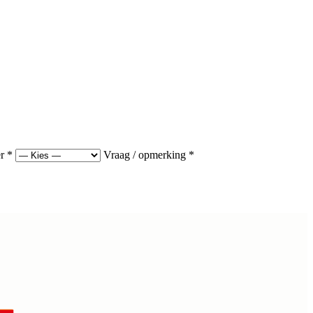
r
*
Vraag / opmerking
*