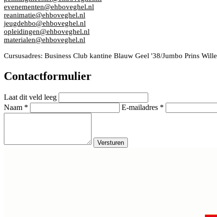
evenementen@ehboveghel.nl
reanimatie@ehboveghel.nl
jeugdehbo@ehboveghel.nl
opleidingen@ehboveghel.nl
materialen@ehboveghel.nl
Cursusadres:
Business Club kantine Blauw Geel '38/Jumbo Prins Will
Contactformulier
Laat dit veld leeg
Naam
*
E-mailadres
*
Versturen